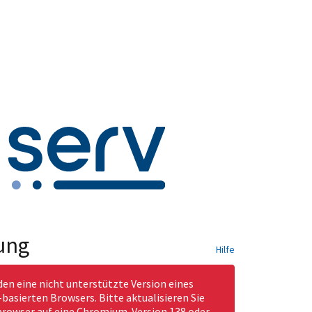
ung
Hilfe
den eine nicht unterstützte Version eines
asierten Browsers. Bitte aktualisieren Sie
rowser auf eine Chromium-Version 138 oder